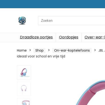
Search
for:
Draadloze oortjes
Oordopjes
Over-ear-
Home
Shop
On-ear-koptelefoons
JBL
ideaal voor school en vrije tijd