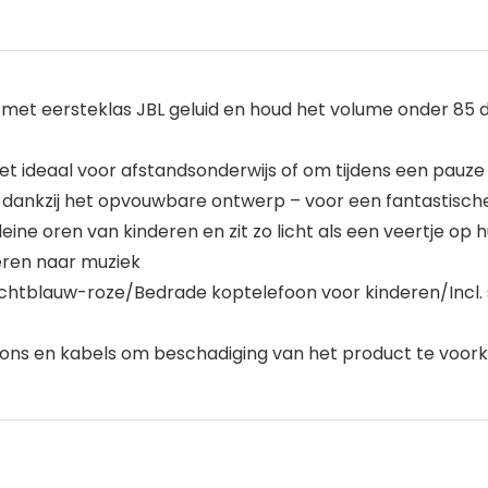
et eersteklas JBL geluid en houd het volume onder 85 d
et ideaal voor afstandsonderwijs of om tijdens een pauze
dankzij het opvouwbare ontwerp – voor een fantastische 
leine oren van kinderen en zit zo licht als een veertje o
teren naar muziek
 lichtblauw-roze/Bedrade koptelefoon voor kinderen/Incl.
oons en kabels om beschadiging van het product te voo