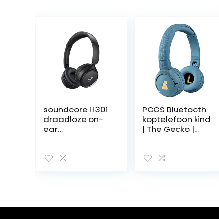
soundcore H30i
POGS Bluetooth
draadloze on-
koptelefoon kind
ear
| The Gecko |
hoofdtelefoon,
Opvouwbare
inklapbaar
sterke kinder
ontwerp, pure
koptelefoon v.a.
bastonen, 70 u
3 jaar |
speeltijd,
Volumeregeling,
Bluetooth 5.3,
microfoon,
lichtgewicht en
volumebegrenzi
comfortabel,
ng tot 85 dB |
appconnectivite
Music delen