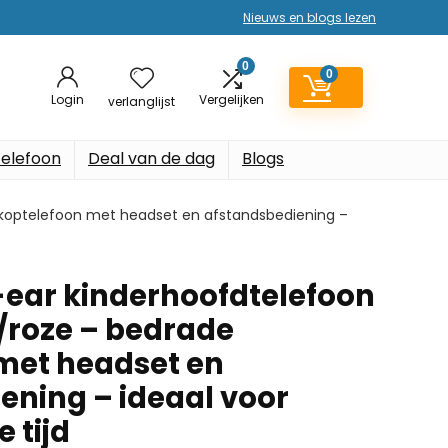
Nieuws en blogs lezen
0
0
Login
Vergelijken
verlanglijst
elefoon
Deal van de dag
Blogs
e koptelefoon met headset en afstandsbediening –
-ear kinderhoofdtelefoon
w/roze – bedrade
met headset en
ening – ideaal voor
e tijd