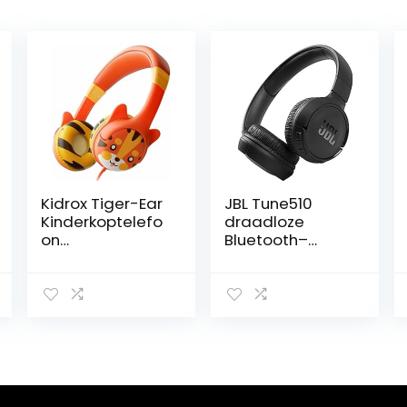
Kidrox Tiger-Ear
JBL Tune510
Kinderkoptelefo
draadloze
on
Bluetooth–
Jongens/Meisje
koptelefoon
s – 85db
over het oor met
Begrensd
zuiver basgeluid,
Volume,
headset met
Peuterkoptelefo
afstandsbedien
on met draad
ing en
voor School,
ingebouwde
Verstelbare
microfoon, in
Hoofdband,
zwart