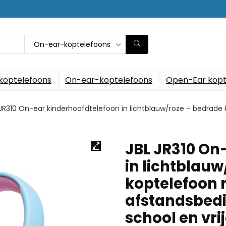
On-ear-koptelefoons
koptelefoons
On-ear-koptelefoons
Open-Ear kopt
 JR310 On-ear kinderhoofdtelefoon in lichtblauw/roze – bedrad
JBL JR310 On
in lichtblau
koptelefoon 
afstandsbedi
school en vrij