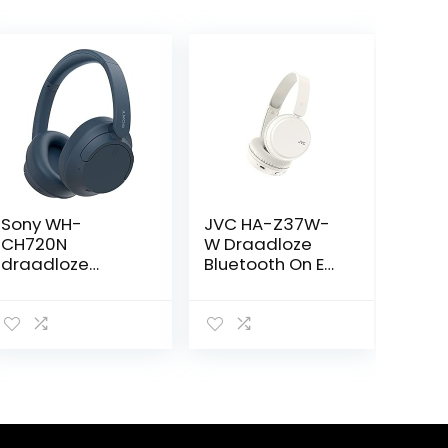
Sony WH-
JVC HA-Z37W-
CH720N
W Draadloze
draadloze
Bluetooth On Ear
bluetooth-
Hoofdtelefoon,
hoofdtelefoon
35 uur luistertijd
met
(wit)
ruisonderdrukkin
g, tot 35 uur
batterijduur en
snellaadfunctie,
blauw