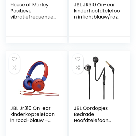
House of Marley
JBL JR310 On-ear
Positieve
kinderhoofdtelefoo
vibratiefrequentie
n in lichtblauw/roze
over-ear draadloze
– bedrade
hoofdtelefoon –
koptelefoon met
Bluetooth-
headset en
hoofdtelefoon, 34
afstandsbediening
uur speeltijd,
– ideaal voor
passieve
school en vrije tijd
geluidsisolatie,
ingebouwde
bediening en
microfoon,
duurzame
JBL Jr310 On-ear
JBL Oordopjes
kinderkoptelefoon
Bedrade
in rood-blauw –
Hoofdtelefoon
bekabelde
T205, Zwart
koptelefoon met