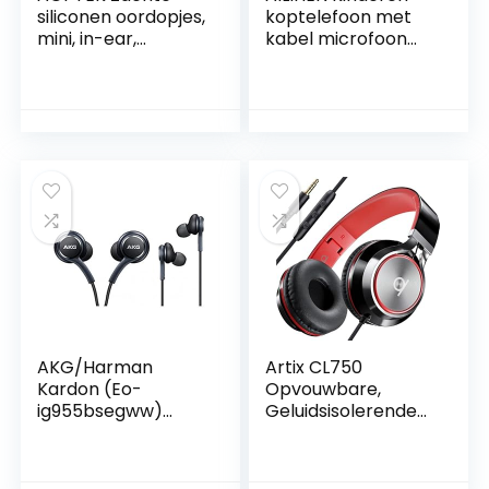
siliconen oordopjes,
koptelefoon met
mini, in-ear,
kabel microfoon
geluidsisolerende
85dB
hoofdtelefoon met
volumeregelaar
3,5 mm kabel, erg
opvouwbare lichte
comfortabele
kinderhoofdtelefoo
oordopjes met
n 3.5mm jongens
microfoon en
meisjes on-ear
volumeregeling,
headsets voor
voor slaap, zwart
school
Chromebook
mobiele telefoons
tablets (lichtgroen
lila)
AKG/Harman
Artix CL750
Kardon (Eo-
Opvouwbare,
ig955bsegww)
Geluidsisolerende
Officiële Samsung
On-Ear
Galaxy S8/S8 +
Koptelefoon met
handsfree
Draad en