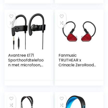
hoofdtelefoon/oor
Microfoon en
dopjes, zwart
Volumeregeling,
Stereo Koptelefoon
met Snoer en
Verstelbare
Hoofdband voor
Computer, Laptop
en Mobiele
Telefoon
(Zwart/Rood)
Avantree E171
Fanmusic
Sporthoofdtelefoo
TRUTHEAR x
n met microfoon,
Crinacle ZeroRood
zweetbestendig,
Dual Dynamic
over-ear
Drivers
hoofdtelefoon met
Hoofdtelefoon in-
oorlus, in-ear
ear 0 78 2-pin
jogging-oordopjes
kabel Eén maat
voor workout,
Rood
fitnessstudio,
compatibel met