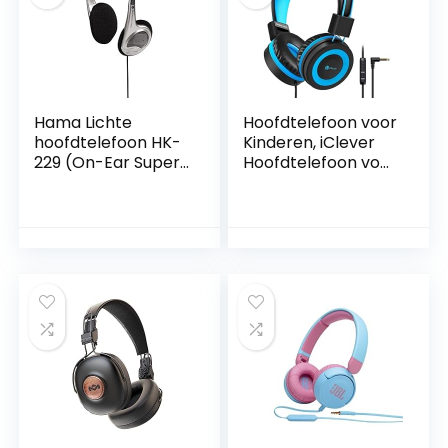
iPhone, mobiele
telefoons
Hama Lichte
Hoofdtelefoon voor
hoofdtelefoon HK-
Kinderen, iClever
229 (On-Ear Super
Hoofdtelefoon voor
Bass, 70g licht,
Kinderen, Volume
stereo, kabellengte
Limited, Stereo-
150 cm, vergulde
Geluid,
3,5 mm
Opvouwbaar,
jackstekker,
Onverwarde
kabelgeleiding
Draden, 3,5 mm-
enkelzijdig) zilver
Aansluiting voor
School/Reizen
(blauw zwart)