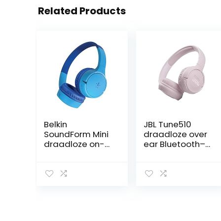
Related Products
Belkin
JBL Tune510
SoundForm Mini
draadloze over
draadloze on-
ear Bluetooth–
ear koptelefoon
koptelefoon in
met
roze ; Headset
ingebouwde
met
microfoon voor
afstandsbedien
kinderen, voor
ing, ingebouwde
meisjes en
microfoon en
jongens, online
zuiver basgeluid