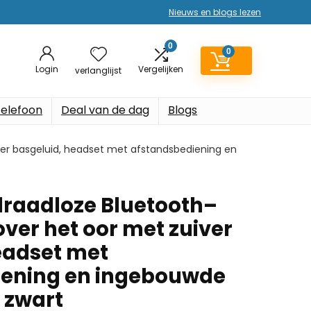
Nieuws en blogs lezen
0
0
Login
Vergelijken
verlanglijst
elefoon
Deal van de dag
Blogs
ver basgeluid, headset met afstandsbediening en
draadloze Bluetooth–
ver het oor met zuiver
eadset met
iening en ingebouwde
 zwart