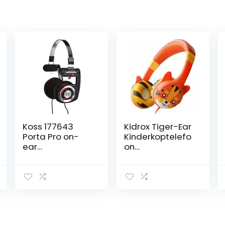
Koss 177643
Kidrox Tiger-Ear
Porta Pro on-
Kinderkoptelefo
ear
on
hoofdtelefoon,r
Jongens/Meisje
oodgloeiend
s – 85db
Begrensd
Volume,
Peuterkoptelefo
on met draad
voor School,