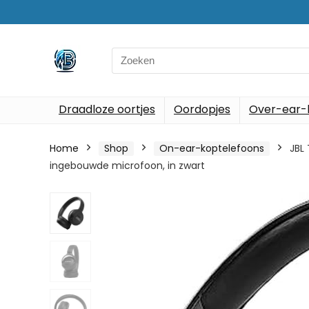
Search
for:
Draadloze oortjes
Oordopjes
Over-ear-
Home
Shop
On-ear-koptelefoons
JBL
ingebouwde microfoon, in zwart