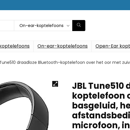
On-ear-koptelefoons
koptelefoons
On-ear-koptelefoons
Open-Ear kopt
 Tune510 draadloze Bluetooth–koptelefoon over het oor met zui
JBL Tune510 
koptelefoon o
basgeluid, h
afstandsbed
microfoon, in