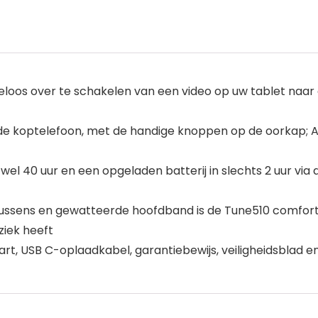
iteloos over te schakelen van een video op uw tablet naa
a de koptelefoon, met de handige knoppen op de oorkap; 
t wel 40 uur en een opgeladen batterij in slechts 2 uur vi
orkussens en gewatteerde hoofdband is de Tune510 comfo
ziek heeft
art, USB C-oplaadkabel, garantiebewijs, veiligheidsblad en