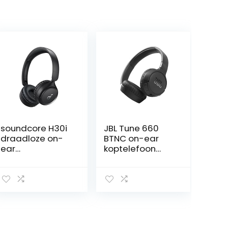
soundcore H30i
JBL Tune 660
draadloze on-
BTNC on-ear
ear
koptelefoon
hoofdtelefoon,
met actieve
inklapbaar
ruisonderdrukkin
ontwerp, pure
g ; JBL Pure Bass
bastonen, 70 u
Sound ; Verbind
speeltijd,
via Bluetooth of
Bluetooth 5.3,
kabel ; Zwart
lichtgewicht en