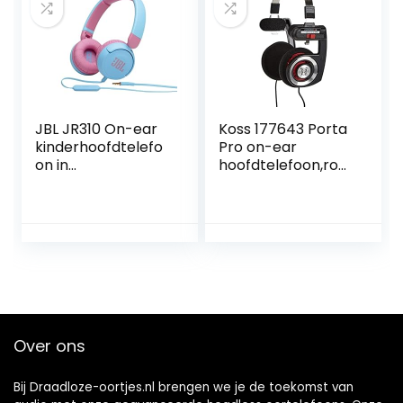
geluiden gemaakt
door
slaapdeskundigen
| Oplaadkabel
inbegrepen
JBL JR310 On-ear
Koss 177643 Porta
kinderhoofdtelefo
Pro on-ear
on in
hoofdtelefoon,roo
lichtblauw/roze –
dgloeiend
bedrade
koptelefoon met
headset en
afstandsbediening
– ideaal voor
school en vrije tijd
Over ons
Bij Draadloze-oortjes.nl brengen we je de toekomst van