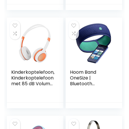
Volume Limited,
bastonen, 70 u
Stereo-Geluid,
speeltijd, Bluetooth
Opvouwbaar,
5.3, lichtgewicht en
Onverwarde
comfortabel,
Draden, 3,5 mm-
appconnectiviteit
Aansluiting voor
School/Reizen
(blauw zwart)
Kinderkoptelefoon,
Hoom Band
Kinderkoptelefoon
OneSize |
met 85 dB Volume
Bluetooth
Beperkte
slaapkoptelefoon |
Gehoorbeschermi
Hoofdband voor
ng Bedrade On-
slaap, reizen,
Ear Koptelefoon
meditatie | Gratis
voor
toegang tot
Kinderen(Oranje)
hypnotische
verhalen en