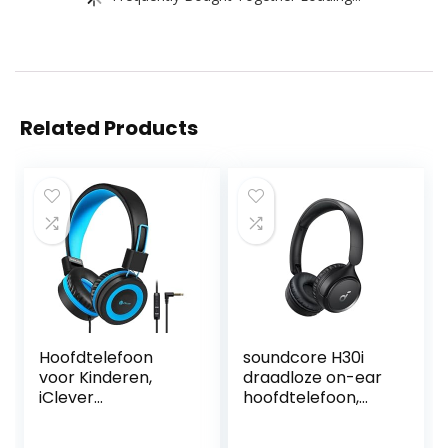
Related Products
Hoofdtelefoon
soundcore H30i
voor Kinderen,
draadloze on-ear
iClever
hoofdtelefoon,
Hoofdtelefoon
inklapbaar
voor Kinderen,
ontwerp, pure