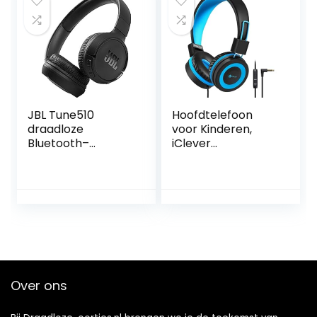
volumebegrenzing
tot 85 dB | Music
delen functie
(blauw-draadloos)
JBL Tune510
Hoofdtelefoon
draadloze
voor Kinderen,
Bluetooth–
iClever
koptelefoon over
Hoofdtelefoon
het oor met zuiver
voor Kinderen,
basgeluid, headset
Volume Limited,
met
Stereo-Geluid,
afstandsbediening
Opvouwbaar,
en ingebouwde
Onverwarde
microfoon, in
Draden, 3,5 mm-
zwart
Aansluiting voor
School/Reizen
Over ons
(blauw zwart)