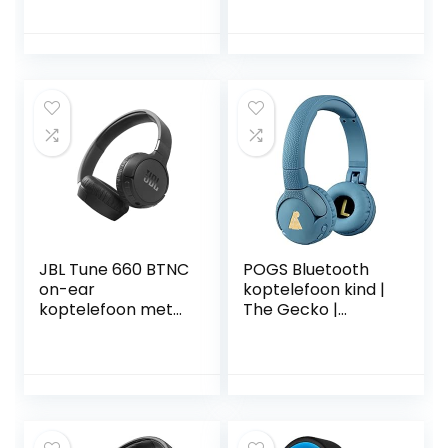
roze ; Headset met
uur luistertijd (wit)
afstandsbediening,
ingebouwde
microfoon en
zuiver basgeluid
JBL Tune 660 BTNC
POGS Bluetooth
on-ear
koptelefoon kind |
koptelefoon met
The Gecko |
actieve
Opvouwbare
ruisonderdrukking ;
sterke kinder
JBL Pure Bass
koptelefoon v.a. 3
Sound ; Verbind via
jaar |
Bluetooth of kabel
Volumeregeling,
; Zwart
microfoon,