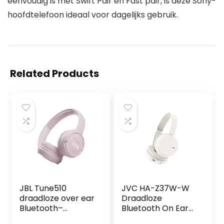
eenvoudig is met Swift Pair en Fast pair, is deze Sony-
hoofdtelefoon ideaal voor dagelijks gebruik.
Related Products
JBL Tune510
JVC HA-Z37W-W
draadloze over ear
Draadloze
Bluetooth–
Bluetooth On Ear
koptelefoon in
Hoofdtelefoon, 35