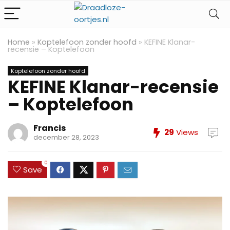
Home
»
Koptelefoon zonder hoofd
»
KEFINE Klanar-
recensie – Koptelefoon
Koptelefoon zonder hoofd
KEFINE Klanar-recensie
– Koptelefoon
Francis
29
Views
december 28, 2023
0
Save