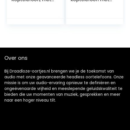
Uitstekend Geluid
actieve
met 30 mm Driver,
ruisonderdrukking,
Zwart
tot wel 98% minder
ruis, 50 u speeltijd,
appbediening,
LDAC Hi-Res
Wireless Audio,
comfortabel,
duidelijk bellen,
Over ons
Bluetooth 5.3
Bij Draadloze-oortjes.nl brengen we je de toekomst van
audio met onze geavanceerde headless oortelefoons. Onze
missie is om uw audio-ervaring opnieuw te definiëren en
ongeëvenaarde vrijheid en meeslepende geluidskwaliteit te
bieden die uw momenten van muziek, gesprekken en meer
naar een hoger niveau tilt.