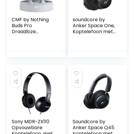
CMF by Nothing
soundcore by
Buds Pro
Anker Space One,
Draadloze
Koptelefoon met
hoofdtelefoon met
Adaptieve en
45 dB ANC, Ultra
Actieve
Bass Technology,
Ruisonderdrukking,
Custom Dynamic
2X zo sterke
Bass, IP54-
stemmendemping,
beschermingsgraa
40‌ u speeltijd,
d tegen stof en
Appbediening,
water, 6 HD
LDAC Hi-Res
microfoons, 39 uur
Wireless Audio,
batterij – Lichtgrijs
Comfortabel,
Bluetooth 5.3
Sony MDR-ZX110
Soundcore by
Opvouwbare
Anker Space Q45
Koptelefoon, met
koptelefoon met