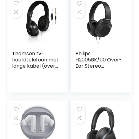
Thomson tv-
Philips
hoofdtelefoon met
H2005BK/00 Over-
lange kabel (over-
Ear Stereo
ear, voor televisie
Hoofdtelefoon
en muziek
Bedraad (2-m-
luisteren, met
Kabel, 40-mm
volumeregelaar,
Neodymium-
3,5 mm
Drivers, Passieve
klinkstekker incl.
Geluidsisolatie,
6,35 mm adapter,
Verstelbare en
stereo-tv-
Lichte Hoofdband)
koptelefoon,
Zwart – 2020/2021
zwart,
Model
≥75mV,32Ohm