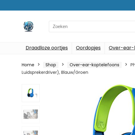
Search
for:
Draadloze oortjes
Oordopjes
Over-ear-
Home
Shop
Over-ear-koptelefoons
P
Luidsprekerdriver), Blauw/Groen