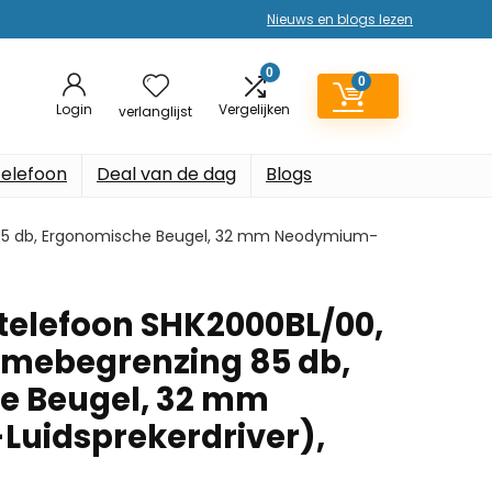
Nieuws en blogs lezen
0
0
Login
Vergelijken
verlanglijst
elefoon
Deal van de dag
Blogs
 85 db, Ergonomische Beugel, 32 mm Neodymium-
dtelefoon SHK2000BL/00,
umebegrenzing 85 db,
e Beugel, 32 mm
uidsprekerdriver),