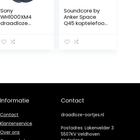
Sony
Soundcore by
WH1000XM4
Anker Space
draadloze
Q45 koptelefoon
hoofdtelefoon
met actieve
met
ruisonderdrukkin
ruisonderdrukkin
g, tot wel 98%
g (Bluetooth,
minder ruis, 50 u
adaptief geluid,
speeltijd,
DSEE Extreme
appbediening,
processor, Alexa
LDAC Hi-Res
en Google
Wireless Audio,
Assistant, 30 h
comfortabel,
accu) – Blauw
duidelijk bellen,
Bluetooth 5.3
Informatie
Contact
Contact
draadloze-oortjes.nl
Klantenservice
Postadres: Lakenvelder 3
Over ons
5507KV Veldhoven