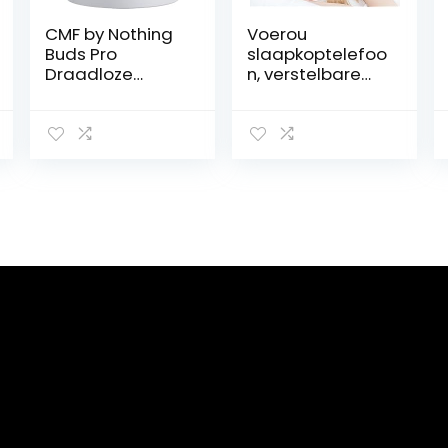
CMF by Nothing
Voerou
Buds Pro
slaapkoptelefoo
Draadloze
n, verstelbare
hoofdtelefoon
Bluetooth-
met 45 dB ANC,
koptelefoon
Ultra Bass
met hoofdband,
Technology,
ultralange
Custom
speeltijd
Dynamic Bass,
slaapkoptelefoo
IP54-
n met
beschermingsgr
ingebouwde HD
aad tegen stof
hifi-luidsprekers,
en water, 6 HD
perfect voor
microfoons, 39
slaap, training,
uur batterij –
tennis, yoga,
Lichtgrijs
reizen