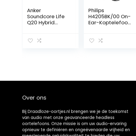
Anker
Philips
Soundcore Life
H4205BK/00 On-
Q20 Hybrid
Ear-Koptelefoon
Active Noise
met Bass
Cancelling
Boost-knop
Headphones,
(Bluetooth, 29
Wireless Over
Uur Afspeeltijd,
Ear Bluetooth
Snelle
Headphones,
Oplaadfunctie,
40H Playtime,
Geluidsisolatie,
Hi-Res Audio,
Opvouwbaar
Deep Bass,
Design) Zwart –
Memory Foam
2020/2021
Ear Cups, for
Model
Travel, Home
Over ons
Office
Bij Draadloze-oortjes.nl brengen we je de toekomst
van audio met onze geavanceerde headless
oortelefoons. Onze missie is om uw audio-ervaring
opnieuw te definiëren en ongeëvenaarde vrijheid en
meeslepende geluidskwaliteit te bieden die uw