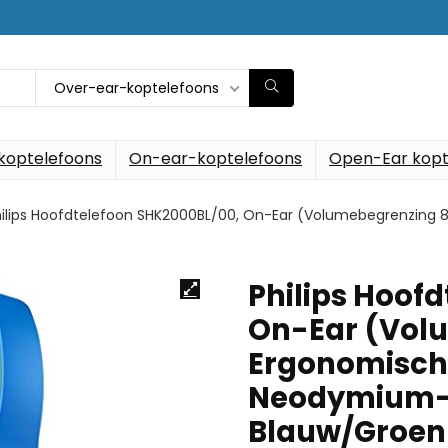
Over-ear-koptelefoons
koptelefoons
On-ear-koptelefoons
Open-Ear kopt
hilips Hoofdtelefoon SHK2000BL/00, On-Ear (Volumebegrenzing
Philips Hoof
On-Ear (Vol
Ergonomisch
Neodymium-L
Blauw/Groen