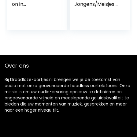
on in
Jongens/Meisjes –
lichtblauw/roze –
85db Begrensd
bedrade
Volume,
koptelefoon met
Peuterkoptelefoon
headset en
met draad voor
afstandsbediening
School,
– ideaal voor
Verstelbare
school en vrije tijd
Hoofdband,
Knoopvrije Draad,
Schattig Ontwerp,
Over ons
Kleine Orange On-
Ear Koptelefoon
voor Kinderen
Bij Draadloze-oortjes.nl brengen we je de toekomst van
audio met onze geavanceerde headless oortelefoons. Onze
missie is om uw audio-ervaring opnieuw te definiëren en
ongeëvenaarde vrijheid en meeslepende geluidskwaliteit te
bieden die uw momenten van muziek, gesprekken en meer
naar een hoger niveau tilt.