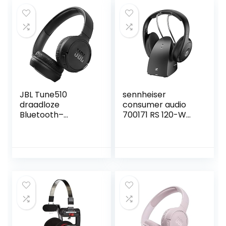
JBL Tune510
sennheiser
draadloze
consumer audio
Bluetooth–
700171 RS 120-W
koptelefoon over
On-Ear draadloze
het oor met zuiver
hoofdtelefoon
basgeluid, headset
voor kristalhelder
met
tv-geluid met 3
afstandsbediening
geluidsmodi,
en ingebouwde
lichtgewicht
microfoon, in
ontwerp, 60 m
zwart
bereik en handige
zender/lader-
combinatie, Zwart