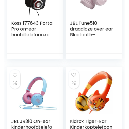
Koss 177643 Porta
JBL Tune510
Pro on-ear
draadloze over ear
hoofdtelefoon,roo
Bluetooth–
dgloeiend
koptelefoon in
roze ; Headset met
afstandsbediening,
ingebouwde
microfoon en
zuiver basgeluid
JBL JR310 On-ear
Kidrox Tiger-Ear
kinderhoofdtelefo
Kinderkoptelefoon