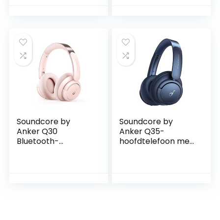
40 uur, microfoon,
ondersteuning voor
iPhone/Android- en
Bluetooth-
apparaten – Groen
Soundcore by
Soundcore by
Anker Q30
Anker Q35-
Bluetooth-
hoofdtelefoon met
hoofdtelefoon,
meerdere actieve
hybride actieve
ruisonderdrukkings
geluidsisolatie,
modi en LDAC voor
individuele modi, Hi-
draadloze Hi Res-
Res geluid, EQ in
audio, 40u speeltijd,
app, 40h batterij,
zit comfortabel,
comfortabele grip,
heldere
verbinding van 2
gesprekken, voor