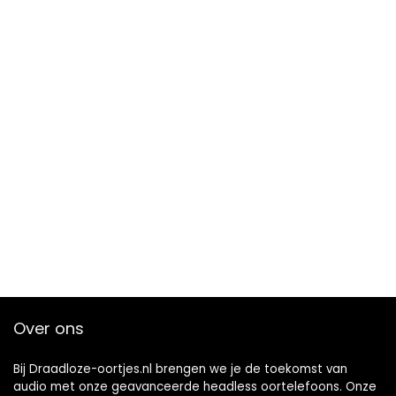
apparaten (roze)
thuis, werk, reizen
Over ons
Bij Draadloze-oortjes.nl brengen we je de toekomst van
audio met onze geavanceerde headless oortelefoons. Onze