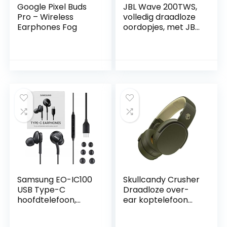
Google Pixel Buds
JBL Wave 200TWS,
Pro – Wireless
volledig draadloze
Earphones Fog
oordopjes, met JBL
Deep Bass Sound
en tot 20 uur
afspeeltijd
Samsung EO-IC100
Skullcandy Crusher
USB Type-C
Draadloze over-
hoofdtelefoon,
ear koptelefoon
geluid van AKG,
met Sensory Bass,
zwart
een accuduur van