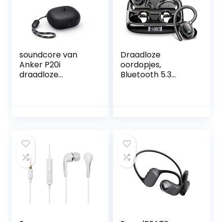
soundcore van
Draadloze
Anker P20i
oordopjes,
draadloze
Bluetooth 5.3
oordopjes
hoofdtelefoon
Bluetooth 5.3, 10
running in ear met
mm drivers met
ENC microfoons,
grote bas, 30 uur
oortelefoons
speeltijd, IPX5-
ruisonderdrukking
waterbestendig, 2
oordopjes sport
microfoons voor
oorhaak IP7
bellen met AI-
waterdicht, 48H
verbetering,
stereo bas/USB-
aangepaste EQ via
C/LED
app