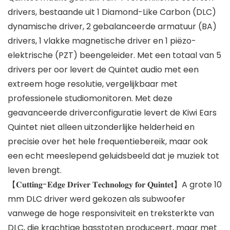
drivers, bestaande uit 1 Diamond-Like Carbon (DLC)
dynamische driver, 2 gebalanceerde armatuur (BA)
drivers, 1 vlakke magnetische driver en 1 piëzo-
elektrische (PZT) beengeleider. Met een totaal van 5
drivers per oor levert de Quintet audio met een
extreem hoge resolutie, vergelijkbaar met
professionele studiomonitoren. Met deze
geavanceerde driverconfiguratie levert de Kiwi Ears
Quintet niet alleen uitzonderlijke helderheid en
precisie over het hele frequentiebereik, maar ook
een echt meeslepend geluidsbeeld dat je muziek tot
leven brengt.
【𝐂𝐮𝐭𝐭𝐢𝐧𝐠-𝐄𝐝𝐠𝐞 𝐃𝐫𝐢𝐯𝐞𝐫 𝐓𝐞𝐜𝐡𝐧𝐨𝐥𝐨𝐠𝐲 𝐟𝐨𝐫 𝐐𝐮𝐢𝐧𝐭𝐞𝐭】A grote 10
mm DLC driver werd gekozen als subwoofer
vanwege de hoge responsiviteit en treksterkte van
DLC, die krachtige basstoten produceert, maar met