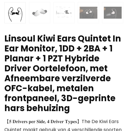
Linsoul Kiwi Ears Quintet In
Ear Monitor, 1DD + 2BA + 1
Planar + 1 PZT Hybride
Driver Oortelefoon, met
Afneembare verzilverde
OFC-kabel, metalen
frontpaneel, 3D-geprinte
hars behuizing
【𝟓 𝐃𝐫𝐢𝐯𝐞𝐫𝐬 𝐩𝐞𝐫 𝐒𝐢𝐝𝐞, 𝟒 𝐃𝐫𝐢𝐯𝐞𝐫 𝐓𝐲𝐩𝐞𝐬】The De Kiwi Ears
Quintet maakt gebruik van 4 verschillende soorten