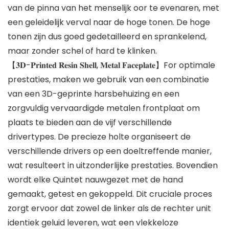
van de pinna van het menselijk oor te evenaren, met
een geleidelijk verval naar de hoge tonen. De hoge
tonen zijn dus goed gedetailleerd en sprankelend,
maar zonder schel of hard te klinken.
【𝟑𝐃-𝐏𝐫𝐢𝐧𝐭𝐞𝐝 𝐑𝐞𝐬𝐢𝐧 𝐒𝐡𝐞𝐥𝐥, 𝐌𝐞𝐭𝐚𝐥 𝐅𝐚𝐜𝐞𝐩𝐥𝐚𝐭𝐞】For optimale
prestaties, maken we gebruik van een combinatie
van een 3D-geprinte harsbehuizing en een
zorgvuldig vervaardigde metalen frontplaat om
plaats te bieden aan de vijf verschillende
drivertypes. De precieze holte organiseert de
verschillende drivers op een doeltreffende manier,
wat resulteert in uitzonderlijke prestaties. Bovendien
wordt elke Quintet nauwgezet met de hand
gemaakt, getest en gekoppeld. Dit cruciale proces
zorgt ervoor dat zowel de linker als de rechter unit
identiek geluid leveren, wat een vlekkeloze