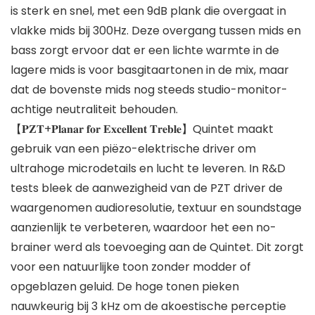
is sterk en snel, met een 9dB plank die overgaat in
vlakke mids bij 300Hz. Deze overgang tussen mids en
bass zorgt ervoor dat er een lichte warmte in de
lagere mids is voor basgitaartonen in de mix, maar
dat de bovenste mids nog steeds studio-monitor-
achtige neutraliteit behouden.
【𝐏𝐙𝐓+𝐏𝐥𝐚𝐧𝐚𝐫 𝐟𝐨𝐫 𝐄𝐱𝐜𝐞𝐥𝐥𝐞𝐧𝐭 𝐓𝐫𝐞𝐛𝐥𝐞】Quintet maakt
gebruik van een piëzo-elektrische driver om
ultrahoge microdetails en lucht te leveren. In R&D
tests bleek de aanwezigheid van de PZT driver de
waargenomen audioresolutie, textuur en soundstage
aanzienlijk te verbeteren, waardoor het een no-
brainer werd als toevoeging aan de Quintet. Dit zorgt
voor een natuurlijke toon zonder modder of
opgeblazen geluid. De hoge tonen pieken
nauwkeurig bij 3 kHz om de akoestische perceptie