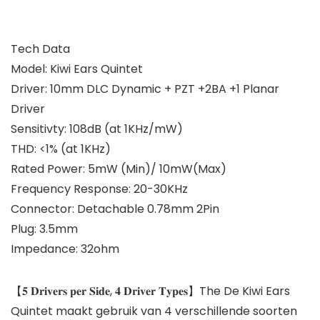
Tech Data
Model: Kiwi Ears Quintet
Driver: 10mm DLC Dynamic + PZT +2BA +1 Planar
Driver
Sensitivty: 108dB (at 1KHz/mW)
THD: <1% (at 1KHz)
Rated Power: 5mW (Min)/ 10mW(Max)
Frequency Response: 20-30KHz
Connector: Detachable 0.78mm 2Pin
Plug: 3.5mm
Impedance: 32ohm
【𝟓 𝐃𝐫𝐢𝐯𝐞𝐫𝐬 𝐩𝐞𝐫 𝐒𝐢𝐝𝐞, 𝟒 𝐃𝐫𝐢𝐯𝐞𝐫 𝐓𝐲𝐩𝐞𝐬】The De Kiwi Ears
Quintet maakt gebruik van 4 verschillende soorten