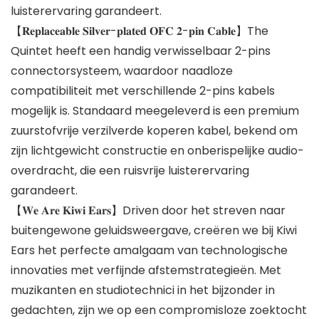
luisterervaring garandeert.
【𝐑𝐞𝐩𝐥𝐚𝐜𝐞𝐚𝐛𝐥𝐞 𝐒𝐢𝐥𝐯𝐞𝐫-𝐩𝐥𝐚𝐭𝐞𝐝 𝐎𝐅𝐂 𝟐-𝐩𝐢𝐧 𝐂𝐚𝐛𝐥𝐞】The
Quintet heeft een handig verwisselbaar 2-pins
connectorsysteem, waardoor naadloze
compatibiliteit met verschillende 2-pins kabels
mogelijk is. Standaard meegeleverd is een premium
zuurstofvrije verzilverde koperen kabel, bekend om
zijn lichtgewicht constructie en onberispelijke audio-
overdracht, die een ruisvrije luisterervaring
garandeert.
【𝐖𝐞 𝐀𝐫𝐞 𝐊𝐢𝐰𝐢 𝐄𝐚𝐫𝐬】Driven door het streven naar
buitengewone geluidsweergave, creëren we bij Kiwi
Ears het perfecte amalgaam van technologische
innovaties met verfijnde afstemstrategieën. Met
muzikanten en studiotechnici in het bijzonder in
gedachten, zijn we op een compromisloze zoektocht