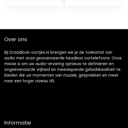
EQ, Bluetooth 5.2,
verbetering, 10
32u speeltijd, USB-
mm drivers,
C voor snelladen,
krachtig geluid,
klein formaat voor
EQ-app, 36 uur
pendelen,
speeltijd, snel
werk(Zwart)
opladen,
Over ons
transparant en
Bluetooth 5.2
Bij Draadloze-oortjes.nl brengen we je de toekomst van
audio met onze geavanceerde headless oortelefoons. Onze
missie is om uw audio-ervaring opnieuw te definiëren en
ongeëvenaarde vrijheid en meeslepende geluidskwaliteit te
bieden die uw momenten van muziek, gesprekken en meer
naar een hoger niveau tilt.
Informatie