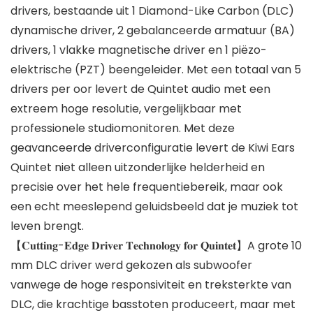
drivers, bestaande uit 1 Diamond-Like Carbon (DLC)
dynamische driver, 2 gebalanceerde armatuur (BA)
drivers, 1 vlakke magnetische driver en 1 piëzo-
elektrische (PZT) beengeleider. Met een totaal van 5
drivers per oor levert de Quintet audio met een
extreem hoge resolutie, vergelijkbaar met
professionele studiomonitoren. Met deze
geavanceerde driverconfiguratie levert de Kiwi Ears
Quintet niet alleen uitzonderlijke helderheid en
precisie over het hele frequentiebereik, maar ook
een echt meeslepend geluidsbeeld dat je muziek tot
leven brengt.
【𝐂𝐮𝐭𝐭𝐢𝐧𝐠-𝐄𝐝𝐠𝐞 𝐃𝐫𝐢𝐯𝐞𝐫 𝐓𝐞𝐜𝐡𝐧𝐨𝐥𝐨𝐠𝐲 𝐟𝐨𝐫 𝐐𝐮𝐢𝐧𝐭𝐞𝐭】A grote 10
mm DLC driver werd gekozen als subwoofer
vanwege de hoge responsiviteit en treksterkte van
DLC, die krachtige basstoten produceert, maar met