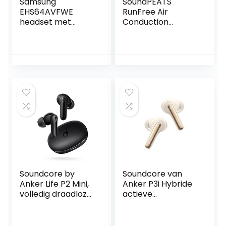
Samsung
SoundPEATS
EHS64AVFWE
RunFree Air
headset met
Conduction
afstandsbediening
Sportkoptelefoon,
3,5 mm wit
Draadloze
Oordopjes
Bluetooth 5.3,
Open Ear
Headphone IPX4
Zweetbestendige
met Microfoons,
Multipint-
Verbinding, Totaal
14 Uur Zwart
Soundcore by
Soundcore van
Anker Life P2 Mini,
Anker P3i Hybride
volledig draadloze
actieve
oordopjes, 10mm-
ruisonderdrukkend
drivers met veel
e oordopjes, 4
bas, aangepaste
mics, AI-