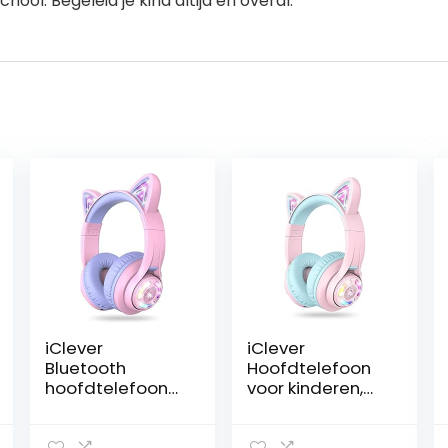
ool. Begeleid je kind altijd en overal.
iClever
iClever
Bluetooth
Hoofdtelefoon
hoofdtelefoon
voor kinderen,
met oren voor
kattenoren, led
kinderen, voor
light-up, voor