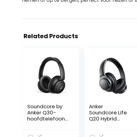
nemen of op te bergen, perfect voor reizen of sch
Related Products
Soundcore by
Anker
Anker Q30-
Soundcore Life
hoofdtelefoon
Q20 Hybrid
met hybride
Active Noise
actieve
Cancelling