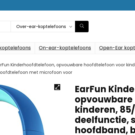
Over-ear-koptelefoons
koptelefoons
On-ear-koptelefoons
Open-Ear kopt
rFun Kinderhoofdtelefoon, opvouwbare hoofdtelefoon voor kind
rhoofdtelefoon met microfoon voor
EarFun Kinde
opvouwbare 
kinderen, 85
deelfunctie, 
hoofdband, 