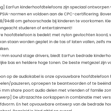
ng] EarFun kinderhoofdtelefoons zijn speciaal ontworpen
PSIA-normen en voldoen aan de CPC-certificering. Bove
dB/94dB om gehoorschade bij kinderen te voorkomen. Kie
ongeacht studeren of entertainment!
hoofdtelefoon is bedekt met nylon gevlochten koord, wat
n staan worden geplet in de tas of laten vallen, zelfs 
iken.
 mm sound stage drivers, biedt EarFun bedrade kinderho
rijke bas en heldere hoge tonen. De beste metgezel zijn 
on op de audiokabel is onze opvouwbare hoofdtelefoon h
 spelen/pauzeren, oproepen te beantwoorden of te beëindi
mm share poort audio delen met vrienden of familie zonde
rp] De ultrazachte oorkappen in combinatie met verste
ofdvorm. En het opvouwbare ontwerp van de bedrade hoo