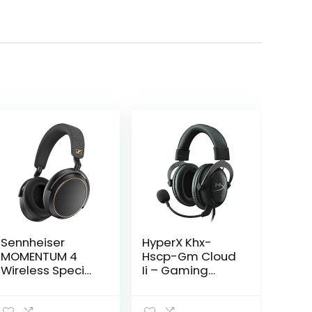
Sennheiser
HyperX Khx-
MOMENTUM 4
Hscp-Gm Cloud
Wireless Special
Ii – Gaming
Edition –
Hoofdtelefoon
Bluetooth
(Voor Ps4/Mac-