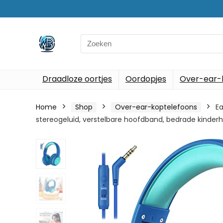
Search
for:
Draadloze oortjes
Oordopjes
Over-ear-
Home
Shop
Over-ear-koptelefoons
Ea
stereogeluid, verstelbare hoofdband, bedrade kinde