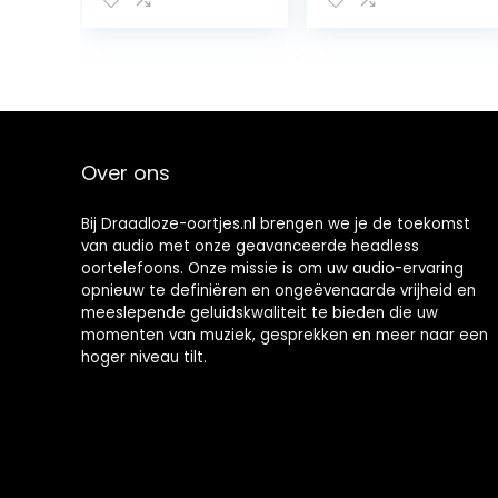
ruisonderdrukkin
Headphones,
g en meerdere
Wireless Over
modi, Hi-Res, 40
Ear Bluetooth
uur afspeeltijd,
Headphones,
heldere
40H Playtime,
gesprekken,
Hi-Res Audio,
snelladen,
Deep Bass,
zachte
Memory Foam
Over ons
oorstukken,
Ear Cups, for
Bluetooth-
Travel, Home
hooftelefoon
Office
Bij Draadloze-oortjes.nl brengen we je de toekomst
van audio met onze geavanceerde headless
oortelefoons. Onze missie is om uw audio-ervaring
opnieuw te definiëren en ongeëvenaarde vrijheid en
meeslepende geluidskwaliteit te bieden die uw
momenten van muziek, gesprekken en meer naar een
hoger niveau tilt.