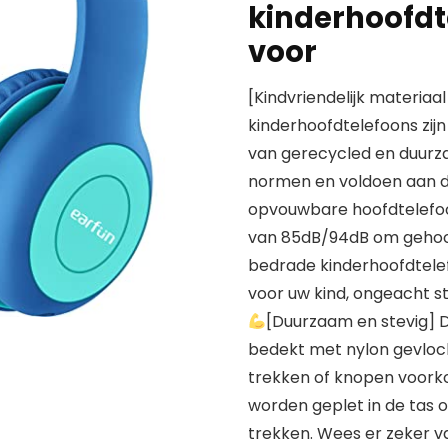
kinderhoofdt
voor
[Kindvriendelijk materia
kinderhoofdtelefoons zij
van gerecycled en duurz
normen en voldoen aan de
opvouwbare hoofdtelefoo
van 85dB/94dB om gehoor
bedrade kinderhoofdtele
voor uw kind, ongeacht s
[Duurzaam en stevig] 
bedekt met nylon gevlocht
trekken of knopen voork
worden geplet in de tas o
trekken. Wees er zeker v