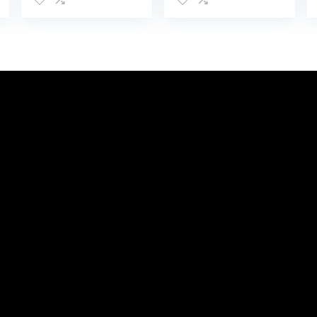
jongens en
kinderen,
meisjes,
bluetooth,
verstelbare
draadloze
85/94 dB
opvouwbare
volumeregelaar,
hoofdtelefoon,
kinderhoofdtele
over-ear voor
foon met
school, tafel, pc
microfoon voor
school/tablet,
mobiele
telefoon, pc, tv