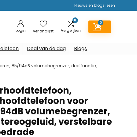
Nieuws en blogs lezen
0
0
Login
Vergelijken
verlanglijst
elefoon
Deal van de dag
Blogs
eren, 85/94dB volumebegrenzer, deelfunctie,
rhoofdtelefoon,
hoofdtelefoon voor
/94dB volumebegrenzer,
stereogeluid, verstelbare
bedrade