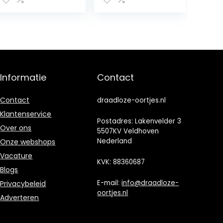
headset voor
Pc/Xbox
kristalheldere
One/Mobile)
gesprekken met
Gun Metal
Adaptive Noise
Cancellation, 60
uur accuduur,
instelbaar
geluid –
Informatie
Contact
zwart/koper
Contact
draadloze-oortjes.nl
Klantenservice
Postadres: Lakenvelder 3
Over ons
5507KV Veldhoven
Nederland
Onze webshops
Vacature
KVK: 88360687
Blogs
E-mail:
info@draadloze-
Privacybeleid
oortjes.nl
Adverteren