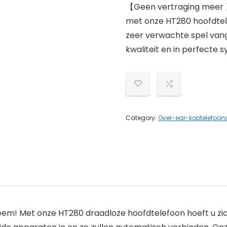
【Geen vertraging meer 】
met onze HT280 hoofdtelef
zeer verwachte spel vang
kwaliteit en in perfecte s
Category:
Over-ear-koptelefoon
m! Met onze HT280 draadloze hoofdtelefoon hoeft u zi