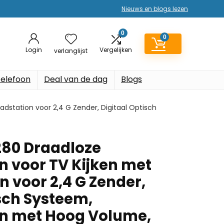
Nieuws en blogs lezen
0
0
Login
Vergelijken
verlanglijst
elefoon
Deal van de dag
Blogs
dstation voor 2,4 G Zender, Digitaal Optisch
280 Draadloze
n voor TV Kijken met
 voor 2,4 G Zender,
isch Systeem,
on met Hoog Volume,