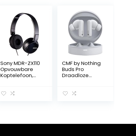
Sony MDR-ZX110
CMF by Nothing
Opvouwbare
Buds Pro
Koptelefoon,
Draadloze
met Uitstekend
hoofdtelefoon
Geluid met 30
met 45 dB ANC,
mm Driver,
Ultra Bass
Zwart
Technology,
Custom
Dynamic Bass,
IP54-
beschermingsgr
aad tegen stof