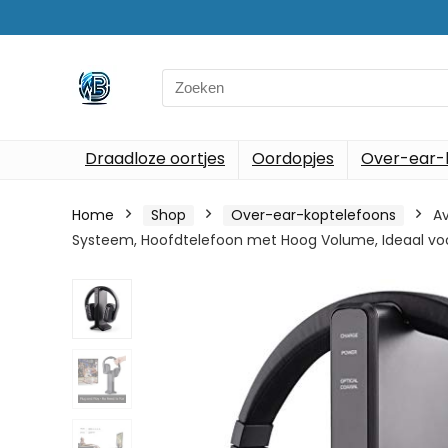
Search
for:
Draadloze oortjes
Oordopjes
Over-ear-
Home
Shop
Over-ear-koptelefoons
Av
Systeem, Hoofdtelefoon met Hoog Volume, Ideaal voo