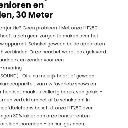
Senioren en
en, 30 Meter
h junkie? Geen probleem! Met onze HT280
hoeft u zich geen zorgen te maken over het
uw apparaat. Schakel gewoon beide apparaten
sch verbinden. Onze headset wordt ook geleverd
laaddock en zender voor een
o-ervaring.
OUND】 Of u nu moeilijk hoort of gewoon
volumecapaciteit van uw favoriete shows en
 headset maakt u volledig bereik van geluid –
rden verteld om het af te schakelen! In
 hoofdtelefoons beschikt onze HT280 over
ngen 30% luider dan onze concurrenten,
voor slechthorenden – en hun gezinnen.