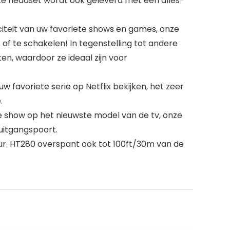
ze headset wordt ook geleverd met een alles-
teit van uw favoriete shows en games, onze
af te schakelen! In tegenstelling tot andere
n, waardoor ze ideaal zijn voor
avoriete serie op Netflix bekijken, het zeer
.
 show op het nieuwste model van de tv, onze
uitgangspoort.
uur. HT280 overspant ook tot 100ft/30m van de