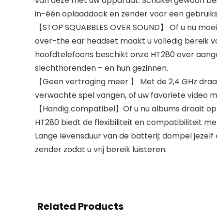
van deze met uw apparaat. Schakel gewoon beid
in-één oplaaddock en zender voor een gebruiksv
【STOP SQUABBLES OVER SOUND】 Of u nu moeilijk
over-the ear headset maakt u volledig bereik v
hoofdtelefoons beschikt onze HT280 over aange
slechthorenden – en hun gezinnen.
【Geen vertraging meer 】 Met de 2,4 GHz draadlo
verwachte spel vangen, of uw favoriete video me
【Handig compatibel】Of u nu albums draait op e
HT280 biedt de flexibiliteit en compatibiliteit
Lange levensduur van de batterij: dompel jezelf
zender zodat u vrij bereik luisteren.
Related Products