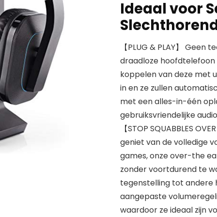
Ideaal voor 
Slechthorend
【PLUG & PLAY】 Geen tec
draadloze hoofdtelefoon 
koppelen van deze met 
in en ze zullen automati
met een alles-in-één op
gebruiksvriendelijke audi
【STOP SQUABBLES OVER S
geniet van de volledige 
games, onze over-the ear
zonder voortdurend te wo
tegenstelling tot andere
aangepaste volumeregeli
waardoor ze ideaal zijn 