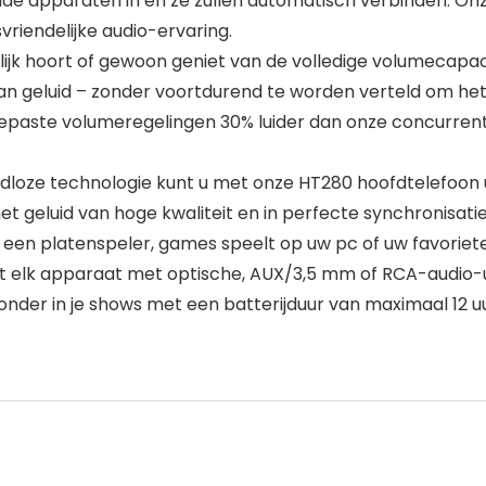
e apparaten in en ze zullen automatisch verbinden. On
riendelijke audio-ervaring.
 hoort of gewoon geniet van de volledige volumecapaci
an geluid – zonder voortdurend te worden verteld om het 
paste volumeregelingen 30% luider dan onze concurrente
ze technologie kunt u met onze HT280 hoofdtelefoon uw f
t geluid van hoge kwaliteit en in perfecte synchronisatie
en platenspeler, games speelt op uw pc of uw favoriete
 met elk apparaat met optische, AUX/3,5 mm of RCA-audio-
 onder in je shows met een batterijduur van maximaal 12 