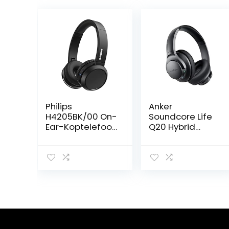
Philips
Anker
H4205BK/00 On-
Soundcore Life
Ear-Koptelefoon
Q20 Hybrid
met Bass
Active Noise
Boost-knop
Cancelling
(Bluetooth, 29
Headphones,
Uur Afspeeltijd,
Wireless Over
Snelle
Ear Bluetooth
Oplaadfunctie,
Headphones,
Geluidsisolatie,
40H Playtime,
Opvouwbaar
Hi-Res Audio,
Design) Zwart –
Deep Bass,