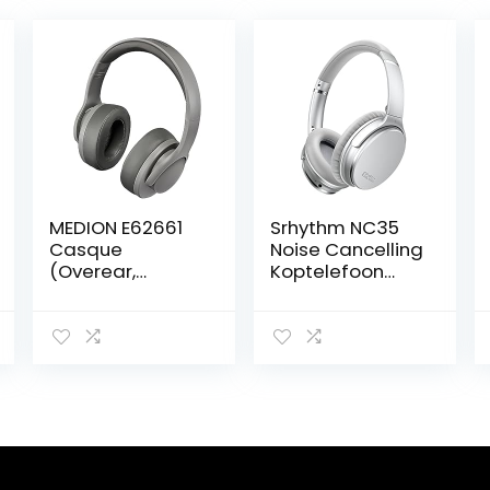
MEDION E62661
Srhythm NC35
Casque
Noise Cancelling
(Overear,
Koptelefoon
Bluetooth 5.1,
Bluetooth
sans fil, mains
5.0,Lichtgewicht,
libres, batterie
Opvouwbaar,Dr
intégrée,
aadloze
microphone,
Hoofdtelefoon
USB-C, jusqu’à
Over-ear met
38 heures, port
50h+
AUX) gris
batterij,Microfoo
n,USB-C