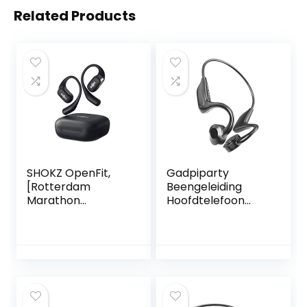
Related Products
SHOKZ OpenFit,
Gadpiparty
[Rotterdam
Beengeleiding
Marathon
Hoofdtelefoon
Aanrader] Open-
Headset Voor
Ear True Wireless
Hardlopen
Bluetooth
Beengeleiding
koptelefoon met
Oortelefoon
microfoon,
Telefoon Headset
oordopjes met
Voor Mobiele
oorhaken,
Telefoon