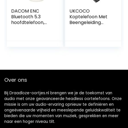
DACOM ENC
UKCOCO
Bluetooth 5.3
Koptelefoon Met
hoofdtelefoon,
Beengeleiding
draadloos, 45 uur
Hoofdtelefoon Met
speelduur,
Beengeleiding
zweetbestendige
Koptelefoon Voor
SPOR-oordopjes
Hardlopen
met 2 microfoons
Draadloze Oortjes
voor fietsen,
Oordopjes Voor
workouts, kantoor
Hardlopen Privé
(wit)
Model Titanium
Legering
Over ons
Computer Kantoor
Bij Draadloze-oortjes.nl brengen we je de toekomst van
audio met onze geavanceerde headless oortelefoons. Onze
missie is om uw audio-ervaring opnieuw te definiëren en
ongeëvenaarde vrijheid en meeslepende geluidskwaliteit te
bieden die uw momenten van muziek, gesprekken en meer
naar een hoger niveau tilt.