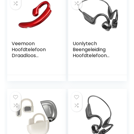
zweetbestendig,
Hoofdtelefoon
snel opladen, 28
Voor Computer
uur speeltijd
Draadloze
(Zwart)
Hoofdtelefoon Niet
Oor
Veemoon
Uonlytech
Hoofdtelefoon
Beengeleiding
Draadloos
Hoofdtelefoon
Oordoppen
Headset Voor
Beengeleiding
Hardlopen
Oordopjes
Beengeleiding
Koptelefoon
Oortelefoon Tv
Oortjes Ophangen
Hoofdtelefoon
Draadloze
Oordopjes Voor
Running Sport
Oordopjes
Telefoon Headset
Titanium Legering
Draadloze