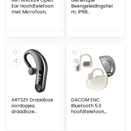
HIFI WALKER Open
Générique
Ear Hoofdtelefoon
Beengeleidingshel
met Microfoon,
m, IP68
waterdicht,
draadloos,
Bluetooth 5.1,
geïntegreerd
geheugen voor
zwemmers en alle
buitensporten
ARTSZY Draadloze
DACOM ENC
oordopjes,
Bluetooth 5.3
draadloze
hoofdtelefoon,
hoofdtelefoon
draadloos, 45 uur
Bluetooth in-ear
speelduur,
snellaadkas
zweetbestendige