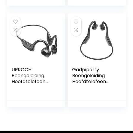
ingebouwde
SPOR-oordopjes
microfoon HI-F ruis
met 2 microfoons
annulering
voor fietsen,
waterdicht for
workouts, kantoor
sport
(wit)
UPKOCH
Gadpiparty
Beengeleiding
Beengeleiding
Hoofdtelefoon
Hoofdtelefoon
Hoofdtelefoon
Hoofdtelefoon
Voor Hardlopen
Voor Hardlopen
Beengeleiding
Beengeleiding
Oortelefoons
Oortelefoon
Draadloze
Oefening
Headsets
Hoofdtelefoon
Draadloze
Draadloze
Oordopjes Tv
Hoofdtelefoon