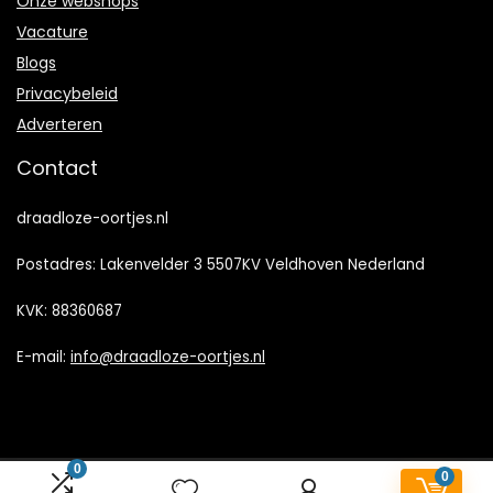
Onze webshops
Vacature
Blogs
Privacybeleid
Adverteren
Contact
draadloze-oortjes.nl
Postadres: Lakenvelder 3 5507KV Veldhoven Nederland
KVK: 88360687
E-mail:
info@draadloze-oortjes.nl
0
0
2023 © draadloze-oortjes.nl Alle rechten voorbehouden