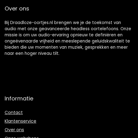
Hoofdtelefoon
Draadloze
Over ons
Draadloze Kantoor
Hoofdtelefoon
Titanium Legering
Titanium Legering
Kantoor
Bij Draadloze-oortjes.nl brengen we je de toekomst van
audio met onze geavanceerde headless oortelefoons. Onze
missie is om uw audio-ervaring opnieuw te definiëren en
ongeëvenaarde vrijheid en meeslepende geluidskwaliteit te
bieden die uw momenten van muziek, gesprekken en meer
naar een hoger niveau tilt.
Informatie
Contact
Klantenservice
Over ons