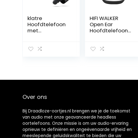
klatre
HIFI WALKER
Hoofdtelefoon
Open Ear
met
Hoofdtelefoon
beengeleiding,
met Microfoon,
open-ear
sportoortelefoo
n met
microfoon,
Bluetooth 5.2
draadloze
headset, IP55
waterdicht,
sporthoofdtelef
Over ons
oon voor
hardlopen,
fitness, fietsen –
Bij Draadloze-oortjes.nl brengen we je de toekomst
Rock
van audio met onze geavanceerde headless
oortelefoons. Onze missie is om uw audio-ervaring
opnieuw te definiëren en ongeëvenaarde vrijheid en
meeslepende geluidskwaliteit te bieden die uw