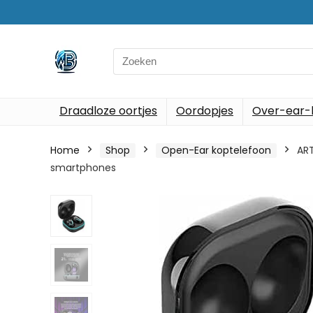
Search
for:
Draadloze oortjes
Oordopjes
Over-ear-
Home
Shop
Open-Ear koptelefoon
ART
smartphones