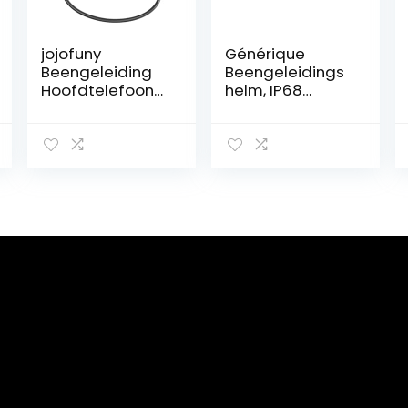
jojofuny
Générique
Beengeleiding
Beengeleidings
Hoofdtelefoon
helm, IP68
Headset Voor
waterdicht,
Hardlopen
draadloos,
Beengeleiding
Bluetooth 5.1,
Oortelefoon
geïntegreerd
Hoofdtelefoon
geheugen voor
Voor Tv
zwemmers en
Oefening
alle
Hoofdtelefoon
buitensporten
Oordopjes
Draadloze
Titanium
Legering
Mobiele
Telefoon