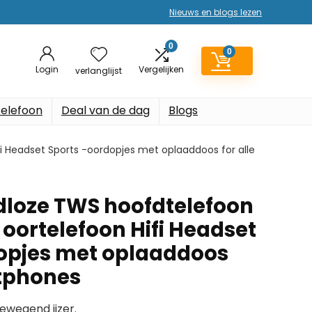
Nieuws en blogs lezen
0
0
Login
Vergelijken
verlanglijst
elefoon
Deal van de dag
Blogs
i Headset Sports -oordopjes met oplaaddoos for alle
loze TWS hoofdtelefoon
 oortelefoon Hifi Headset
opjes met oplaaddoos
rtphones
Bewegend ijzer.