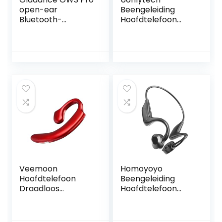
open-ear
Beengeleiding
Bluetooth-
Hoofdtelefoon
koptelefoon met
Headset Voor
multipoint-
Hardlopen
verbinding, tot 58
Beengeleiding
uur speeltijd,
Oortelefoon Tv
oplaaddoosje
Hoofdtelefoon
inbegrepen,
Oordopjes Voor
hoogwaardige 23 *
Running Sport
10 mm
Oordopjes
stuurprogramma’s
Telefoon Headset
, wit
Titanium Legering
Draadloze
Veemoon
Homoyoyo
Hoofdtelefoon
Beengeleiding
Draadloos
Hoofdtelefoon
Oordoppen
Telefoon Headsets
Beengeleiding
Voor Kantoor
Oordopjes
Telefoons