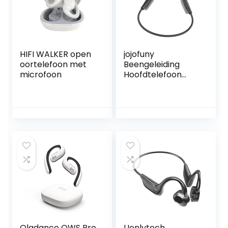
HIFI WALKER open
jojofuny
oortelefoon met
Beengeleiding
microfoon
Hoofdtelefoon
Headset Voor
Hardlopen
Beengeleiding
Oortelefoon
Hoofdtelefoon
Voor Tv Oefening
Hoofdtelefoon
Oordopjes
Draadloze
Titanium Legering
Mobiele Telefoon
Oladance OWS Pro
Uonlytech