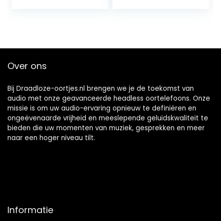
Koptelefoon
Draadloze Sport
Oortjes Ophangen
Hoofdtelefoon
Draadloze
Oefening
Hoofdtelefoon
Headset Voor
Hardlopen
Over ons
Beengeleiding
Oortelefoon
Bij Draadloze-oortjes.nl brengen we je de toekomst van
audio met onze geavanceerde headless oortelefoons. Onze
missie is om uw audio-ervaring opnieuw te definiëren en
ongeëvenaarde vrijheid en meeslepende geluidskwaliteit te
bieden die uw momenten van muziek, gesprekken en meer
naar een hoger niveau tilt.
Informatie