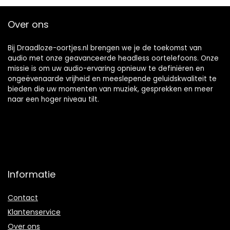
Eén maat
bellen met AI-
verbetering,
Over ons
aangepaste EQ via
app
Bij Draadloze-oortjes.nl brengen we je de toekomst van
audio met onze geavanceerde headless oortelefoons. Onze
missie is om uw audio-ervaring opnieuw te definiëren en
ongeëvenaarde vrijheid en meeslepende geluidskwaliteit te
bieden die uw momenten van muziek, gesprekken en meer
naar een hoger niveau tilt.
Informatie
Contact
Klantenservice
Over ons