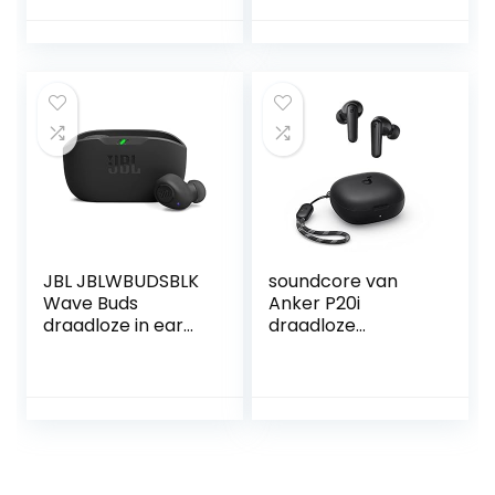
oortjes,
Class 1 Bluetooth,
12 uur luisteren –
Zwart
JBL JBLWBUDSBLK
soundcore van
Wave Buds
Anker P20i
draadloze in ear
draadloze
oordopjes met
oordopjes
IP54 en IPX2
Bluetooth 5.3, 10
waterdichtheid
mm drivers met
krachtige bas en
grote bas, 30 uur
batterijduur van 32
speeltijd, IPX5-
uur in zwart/wit/in
waterbestendig, 2
blauw/beige/mint.
microfoons voor