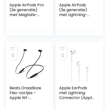
Apple AirPods Pro
Apple AirPods
(2e generatie)
(3e generatie)
met MagSafe-
met Lightning-
oplaadcase
oplaadcase ​​​​​​​
(USB‑C) ​​​​​​​
Beats Draadloze
Apple EarPods
Flex-oortjes –
met Lightning
Apple W1-
Connector (Apple
koptelefoonchip,
oordopjes)
magnetische