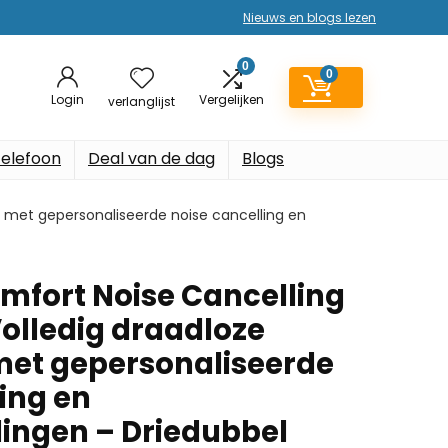
Nieuws en blogs lezen
0
0
Login
Vergelijken
verlanglijst
elefoon
Deal van de dag
Blogs
n met gepersonaliseerde noise cancelling en
mfort Noise Cancelling
Volledig draadloze
met gepersonaliseerde
ing en
lingen – Driedubbel