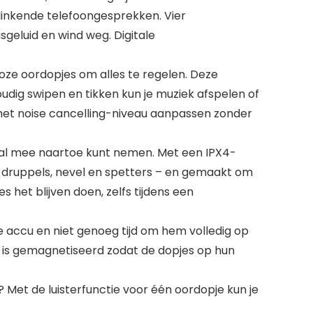
 klinkende telefoongesprekken. Vier
sgeluid en wind weg. Digitale
ze oordopjes om alles te regelen. Deze
oudig swipen en tikken kun je muziek afspelen of
het noise cancelling-niveau aanpassen zonder
eral mee naartoe kunt nemen. Met een IPX4-
 druppels, nevel en spetters – en gemaakt om
het blijven doen, zelfs tijdens een
ege accu en niet genoeg tijd om hem volledig op
e is gemagnetiseerd zodat de dopjes op hun
e? Met de luisterfunctie voor één oordopje kun je