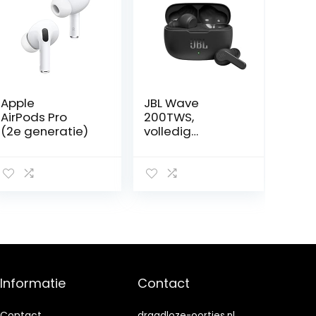
Apple
JBL Wave
AirPods Pro
200TWS,
(2e generatie) ​​​​​​​
volledig
draadloze
oordopjes, met
JBL Deep Bass
Sound en tot 20
uur afspeeltijd
Informatie
Contact
Contact
draadloze-oortjes.nl