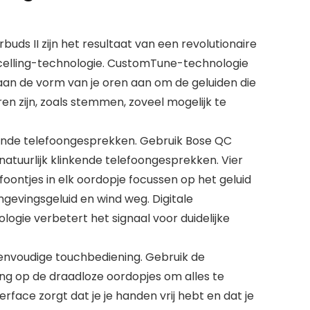
buds II zijn het resultaat van een revolutionaire
ncelling-technologie. CustomTune-technologie
 aan de vorm van je oren aan om de geluiden die
eren zijn, zoals stemmen, zoveel mogelijk te
inkende telefoongesprekken. Gebruik Bose QC
, natuurlijk klinkende telefoongesprekken. Vier
oontjes in elk oordopje focussen op het geluid
mgevingsgeluid en wind weg. Digitale
ogie verbetert het signaal voor duidelijke
envoudige touchbediening. Gebruik de
g op de draadloze oordopjes om alles te
rface zorgt dat je je handen vrij hebt en dat je