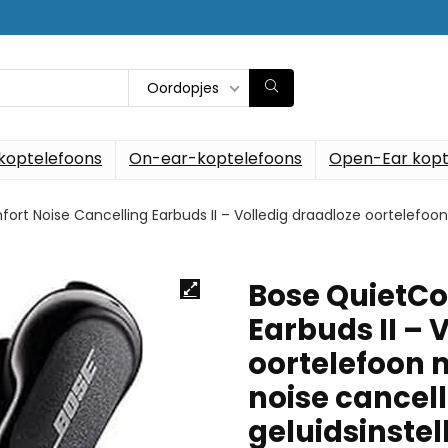
Oordopjes
koptelefoons
On-ear-koptelefoons
Open-Ear kopt
rt Noise Cancelling Earbuds II – Volledig draadloze oortelefoo
Bose QuietCo
Earbuds II – 
oortelefoon 
noise cancell
geluidsinstel