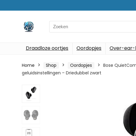
Search
for:
Draadloze oortjes
Oordopjes
Over-ear-
Home
Shop
Oordopjes
Bose QuietComfo
geluidsinstellingen – Driedubbel zwart