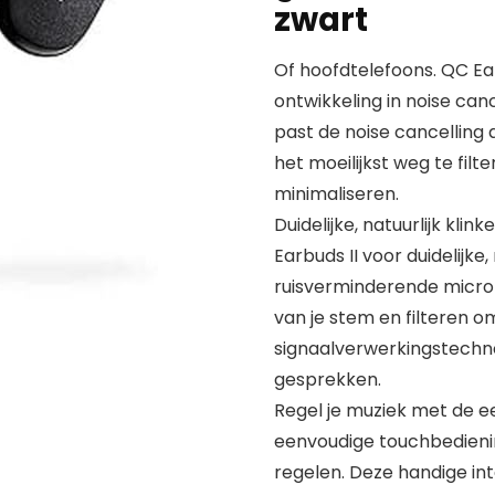
zwart
Of hoofdtelefoons. QC Ear
ontwikkeling in noise ca
past de noise cancelling
het moeilijkst weg te filt
minimaliseren.
Duidelijke, natuurlijk kl
Earbuds II voor duidelijke
ruisverminderende microf
van je stem en filteren o
signaalverwerkingstechnol
gesprekken.
Regel je muziek met de e
eenvoudige touchbedienin
regelen. Deze handige inte