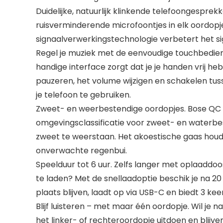
Duidelijke, natuurlijk klinkende telefoongesprek
ruisverminderende microfoontjes in elk oordopje
signaalverwerkingstechnologie verbetert het si
Regel je muziek met de eenvoudige touchbedien
handige interface zorgt dat je je handen vrij he
pauzeren, het volume wijzigen en schakelen tu
je telefoon te gebruiken.
Zweet- en weerbestendige oordopjes. Bose QC Ea
omgevingsclassificatie voor zweet- en waterbe
zweet te weerstaan. Het akoestische gaas houdt 
onverwachte regenbui.
Speelduur tot 6 uur. Zelfs langer met oplaaddoos
te laden? Met de snellaadoptie beschik je na 2
plaats blijven, laadt op via USB-C en biedt 3 keer
Blijf luisteren – met maar één oordopje. Wil je 
het linker- of rechteroordopje uitdoen en blijv