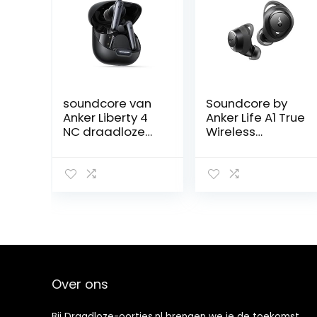
soundcore van
Soundcore by
Anker Liberty 4
Anker Life A1 True
NC draadloze
Wireless
oordopjes
Earbuds,
bluetooth met
krachtig
98,5%
aangepast
ruisonderdrukkin
geluid, 35u
g, adaptieve
speeltijd,
ruisonderdrukkin
draadloos
g voor oren en
opladen,
omgeving, Hi-
snelladen via
Res-geluid,
USB-C, IPX7-
50u-accu,
waterdicht,
Over ons
draadloos
knopbediening,
opladen,
Bluetooth-
Bluetooth 5.3
oordopjes,
Bij Draadloze-oortjes.nl brengen we je de toekomst