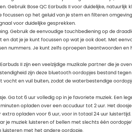
ken. Gebruik Bose QC Earbuds II voor duidelijke, natuurlijk
 focussen op het geluid van je stem en filteren omgeving
gnaal voor duidelijke gesprekken.
ing. Gebruik de eenvoudige touchbediening op de draadlo
bt en dat je je kunt focussen op wat je ook doet. Met eenv
ssen nummers. Je kunt zelfs oproepen beantwoorden en 
rbuds II zijn een veelzijdige muzikale partner die je ov
stendigheid zijn deze bluetooth oordopjes bestand tegen
vocht en vuil buiten, zodat de waterbestendige oordopjes 
je. Ga tot 6 uur volledig op in je favoriete muziek. Een l
0 minuten opladen over een accuduur tot 2 uur. Het doosj
 extra opladen voor 6 uur, voor in totaal 24 uur luistertijd.
naar je muziek luisteren of bellen met slechts één oordopj
en luisteren met het andere oordopje.