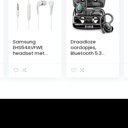
Samsung
Draadloze
EHS64AVFWE
oordopjes,
headset met
Bluetooth 5.3
afstandsbedien
hoofdtelefoon
ing 3,5 mm wit
running in ear
met ENC
microfoons,
oortelefoons
ruisonderdrukkin
g oordopjes
sport oorhaak
IP7 waterdicht,
48H stereo
bas/USB-C/LED