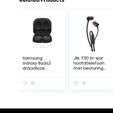
Related Products
Samsung
JBL T110 in-ear
Galaxy Buds2
hoofdtelefoon
draadloze
met besturing
koptelefoon,
en microfoon
draadloze
oordopjes,
grafiet