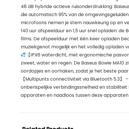
48 dB hybride actieve ruisonderdrukking: Base
die automatisch 95% van de omgevingsgeluiden
microfoons nemen je stem nauwkeurig op en verb
140 uur afspeelduur en 1,5 uur snel opladen: d
films. De afspeelduur met één keer opladen bed
muziekgenot mogelijk en het volledig opladen va
【IPX6 waterdicht, met ergonomische pasvorm,
zweet, water en regen. De Baseus Bowie MA10 zit 
oordopjes en oorhaken, zodat je het beste paar 
【Multipunts connectiviteit via Bluetooth 5.3】 
onberispelijke verbindingssnelheid en stabilitei
apparaten en naadloos tussen deze apparaten s