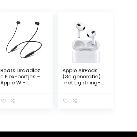
Beats Draadloz
Apple AirPods
e Flex-oortjes –
(3e generatie)
Apple W1-
met Lightning-
koptelefoonchip,
oplaadcase ​​​​​​​
magnetische
oortjes,
Class 1 Bluetoot
h, 12 uur luisteren
– Zwart