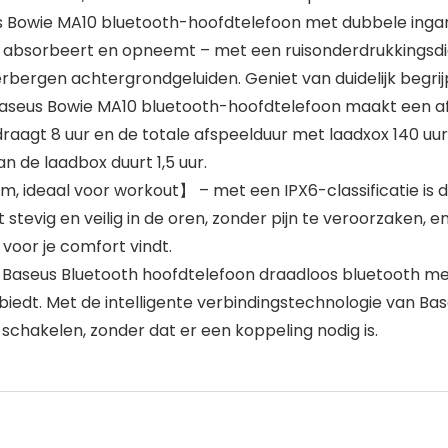
us Bowie MA10 bluetooth-hoofdtelefoon met dubbele ingan
 absorbeert en opneemt – met een ruisonderdrukkingsdi
ergen achtergrondgeluiden. Geniet van duidelijk begrijpe
e Baseus Bowie MA10 bluetooth-hoofdtelefoon maakt een 
raagt 8 uur en de totale afspeelduur met laadxox 140 uu
n de laadbox duurt 1,5 uur.
 ideaal voor workout】 – met een IPX6-classificatie is
stevig en veilig in de oren, zonder pijn te veroorzaken, 
voor je comfort vindt.
– Baseus Bluetooth hoofdtelefoon draadloos bluetooth met
t biedt. Met de intelligente verbindingstechnologie van Ba
chakelen, zonder dat er een koppeling nodig is.