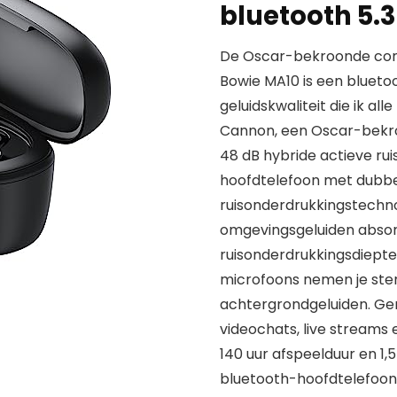
bluetooth 5.3
De Oscar-bekroonde compo
Bowie MA10 is een bluet
geluidskwaliteit die ik a
Cannon, een Oscar-bekro
48 dB hybride actieve ru
hoofdtelefoon met dubbe
ruisonderdrukkingstechno
omgevingsgeluiden abso
ruisonderdrukkingsdiept
microfoons nemen je ste
achtergrondgeluiden. Geni
videochats, live streams 
140 uur afspeelduur en 1,
bluetooth-hoofdtelefoon