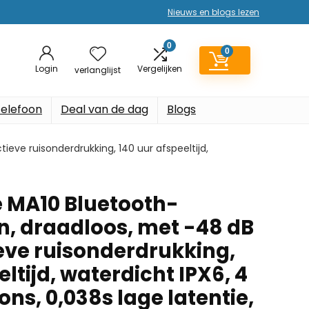
Nieuws en blogs lezen
0
0
Login
Vergelijken
verlanglijst
elefoon
Deal van de dag
Blogs
eve ruisonderdrukking, 140 uur afspeeltijd,
 MA10 Bluetooth-
n, draadloos, met -48 dB
ieve ruisonderdrukking,
eltijd, waterdicht IPX6, 4
s, 0,038s lage latentie,