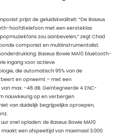
nist prijst de geluidskwaliteit: “De Baseus
ooth-hoofdtelefoon met een eersteklas
lle popmuziekfans zou aanbevelen,” zegt Chad
onde componist en multiinstrumentalist.
isonderdrukking: Baseus Bowie MA10 bluetooth-
le ingang voor actieve
logie, die automatisch 95% van de
rbeert en opneemt – met een
e van max. -48 dB. Geïntegreerde 4 ENC-
m nauwkeurig op en verbergen
et van duidelijk begrijpelijke oproepen,
enz.
5 uur snel opladen: de Baseus Bowie MA10
 maakt een afspeeltijd van maximaal 3.000