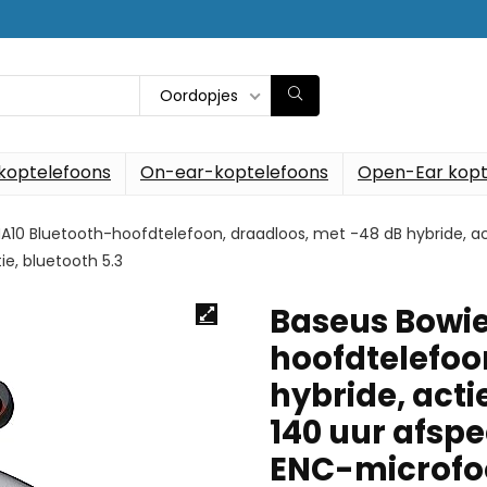
Oordopjes
koptelefoons
On-ear-koptelefoons
Open-Ear kopt
10 Bluetooth-hoofdtelefoon, draadloos, met -48 dB hybride, acti
ie, bluetooth 5.3
Baseus Bowie
hoofdtelefoo
hybride, act
140 uur afspe
ENC-microfoon