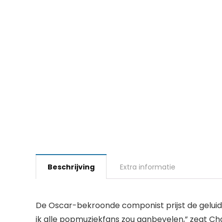
Beschrijving
Extra informatie
De Oscar-bekroonde componist prijst de geluids
ik alle popmuziekfans zou aanbevelen,” zegt C