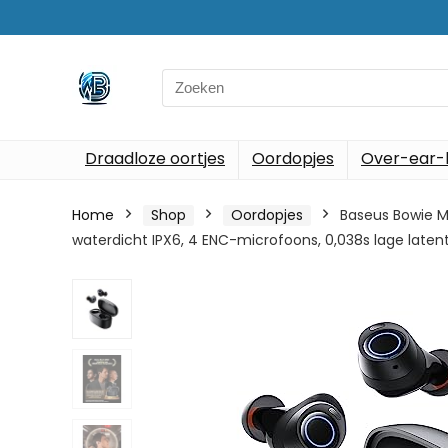
Search
for:
Draadloze oortjes
Oordopjes
Over-ear-
Home
Shop
Oordopjes
Baseus Bowie MA
waterdicht IPX6, 4 ENC-microfoons, 0,038s lage latent