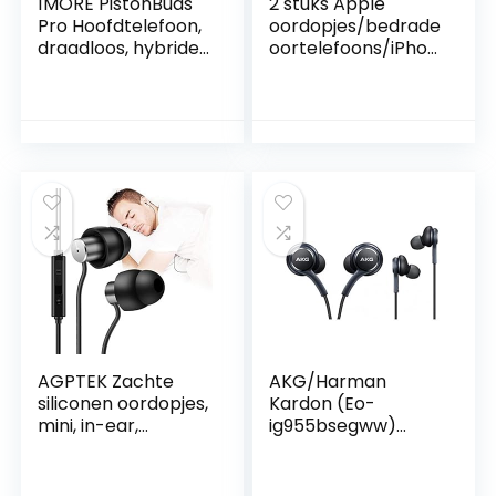
1MORE PistonBuds
2 stuks Apple
Pro Hoofdtelefoon,
oordopjes/bedrade
draadloos, hybride
oortelefoons/iPhon
Active Noise
e-
Cancelling
hoofdtelefoons/bli
hoofdtelefoon,
ksem [Apple MFi-
Bluetooth 5.2
gecertificeerd]
oordopjes, 4
Ingebouwde
microfoons met
microfoon en
DNN, 12
volumeregeling
studiogeschikte EQ,
compatibel met
AAC, 30 uur
iPhone
speeltijd,
7/8/X/11/12/13/14/P
speelmodus,
ro/Pro Max
AGPTEK Zachte
AKG/Harman
siliconen oordopjes,
Kardon (Eo-
mini, in-ear,
ig955bsegww)
geluidsisolerende
Officiële Samsung
hoofdtelefoon met
Galaxy S8/S8 +
3,5 mm kabel, erg
handsfree