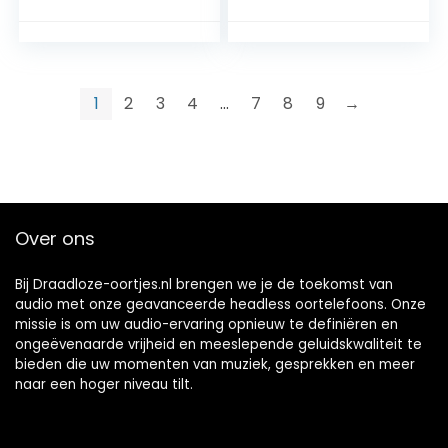
hoofdtelefoon met
hoofdtelefoon met
volumeregelaar,
oorlus, in-ear
compatibel met
jogging-oordopjes
iPhone/iPad/Samsu
voor workout,
ng
fitnessstudio,
1
2
3
4
…
7
8
9
→
compatibel met
iPhone, mobiele
telefoons
Over ons
Bij Draadloze-oortjes.nl brengen we je de toekomst van
audio met onze geavanceerde headless oortelefoons. Onze
missie is om uw audio-ervaring opnieuw te definiëren en
ongeëvenaarde vrijheid en meeslepende geluidskwaliteit te
bieden die uw momenten van muziek, gesprekken en meer
naar een hoger niveau tilt.