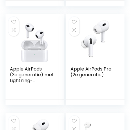
comfortabele
hoofdtelefoon/oor
oordopjes met
dopjes, zwart
microfoon en
volumeregeling,
voor slaap, zwart
Apple AirPods
Apple AirPods Pro
(3e generatie) met
(2e generatie) ​​​​​​​
Lightning-
oplaadcase ​​​​​​​