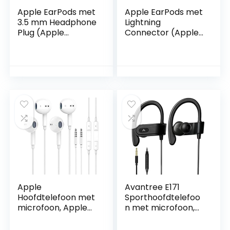
Apple EarPods met
Apple EarPods met
3.5 mm Headphone
Lightning
Plug (Apple
Connector (Apple
Oordopjes)
oordopjes)
Apple
Avantree E171
Hoofdtelefoon met
Sporthoofdtelefoo
microfoon, Apple
n met microfoon,
MFi-gecertificeerd,
zweetbestendig,
2 stuks, in-ear
over-ear