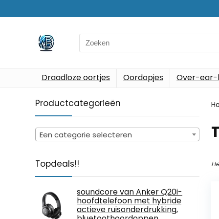
Search
for:
Draadloze oortjes
Oordopjes
Over-ear-
Productcategorieën
H
‎
Een categorie selecteren
Topdeals!!
He
soundcore van Anker Q20i-
hoofdtelefoon met hybride
actieve ruisonderdrukking,
bluetoothoordoppen,