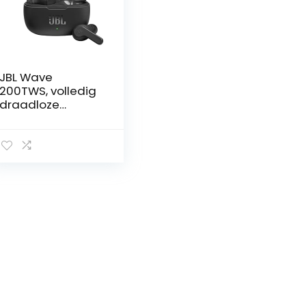
JBL Wave
200TWS, volledig
draadloze
oordopjes, met
JBL Deep Bass
Sound en tot 20
uur afspeeltijd