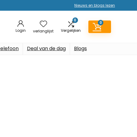
Nieuws en blogs lezen
0
0
Login
Vergelijken
verlanglijst
elefoon
Deal van de dag
Blogs