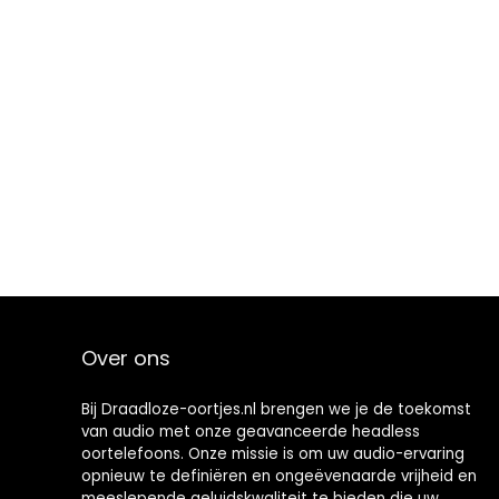
Over ons
Bij Draadloze-oortjes.nl brengen we je de toekomst
van audio met onze geavanceerde headless
oortelefoons. Onze missie is om uw audio-ervaring
opnieuw te definiëren en ongeëvenaarde vrijheid en
meeslepende geluidskwaliteit te bieden die uw