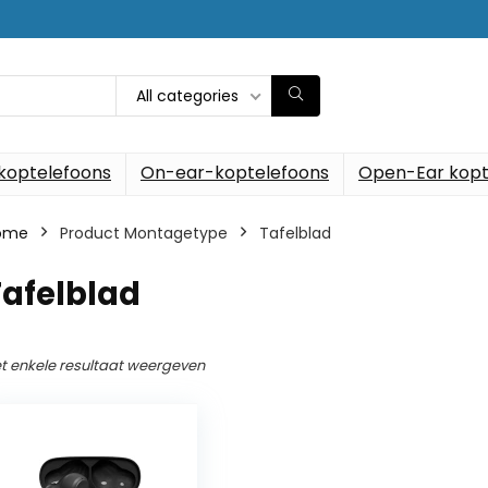
All categories
koptelefoons
On-ear-koptelefoons
Open-Ear kopt
ome
Product Montagetype
‎Tafelblad
Tafelblad
t enkele resultaat weergeven