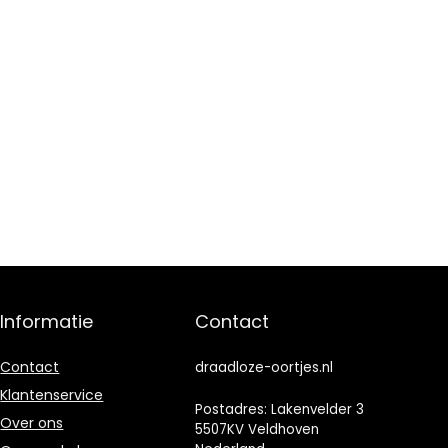
Informatie
Contact
Contact
draadloze-oortjes.nl
Klantenservice
Postadres: Lakenvelder 3
Over ons
5507KV Veldhoven