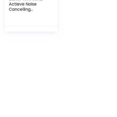
Actieve Noise
Cancelling
hoofdtelefoon – 68
uur afspeeltijd – AI
Oproep
ruisonderdrukking –
Dubbele
verbindingen –
Licht en
Opvouwbaar – Snel
opladen –
Bluetooth 5.3 –
Ivoor