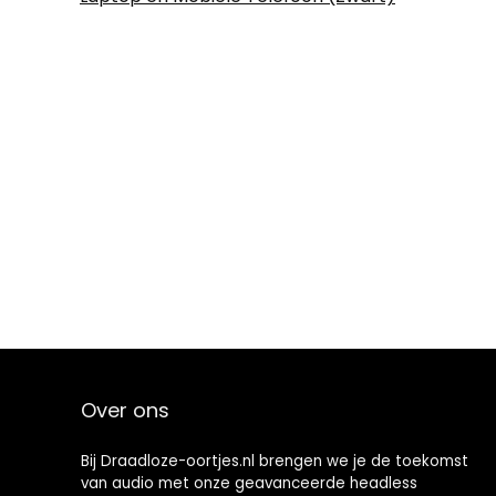
Over ons
Bij Draadloze-oortjes.nl brengen we je de toekomst
van audio met onze geavanceerde headless