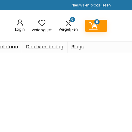
Nieuws en blogs lezen
0
0
Login
Vergelijken
verlanglijst
elefoon
Deal van de dag
Blogs