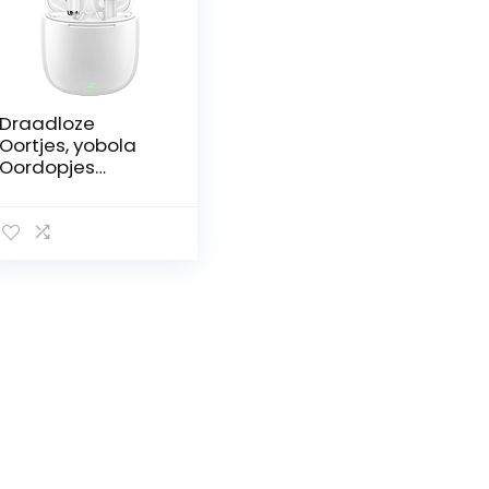
Draadloze
Oortjes, yobola
Oordopjes
Draadloos, IPX5
waterdichte
Draadloze
Oordopjes, Touch
Control, Wireless
Earbuds 5.1, 25 uur
met USB-C
opladen met
hardlopen, fitness