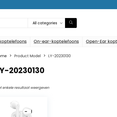
All categories
koptelefoons
On-ear-koptelefoons
Open-Ear kopt
ome
Product Model
‎LY-20230130
LY-20230130
t enkele resultaat weergeven