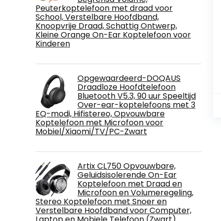
Peuterkoptelefoon met draad voor
School, Verstelbare Hoofdband,
Knoopvrije Draad, Schattig Ontwerp,
Kleine Orange On-Ear Koptelefoon voor
Kinderen
Opgewaardeerd-DOQAUS
Draadloze Hoofdtelefoon
Bluetooth V5.3, 90 uur Speeltijd
Over-ear-koptelefoons met 3
EQ-modi, Hifistereo, Opvouwbare
Koptelefoon met Microfoon voor
Mobiel/Xiaomi/TV/PC-Zwart
Artix CL750 Opvouwbare,
Geluidsisolerende On-Ear
Koptelefoon met Draad en
Microfoon en Volumeregeling,
Stereo Koptelefoon met Snoer en
Verstelbare Hoofdband voor Computer,
Laptop en Mobiele Telefoon (Zwart)