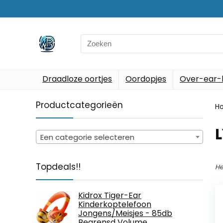
Search
for:
Draadloze oortjes
Oordopjes
Over-ear-
Productcategorieën
H
‎
Een categorie selecteren
Topdeals!!
He
Kidrox Tiger-Ear
Kinderkoptelefoon
Jongens/Meisjes - 85db
Begrensd Volume,